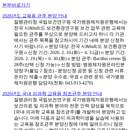
본문바로가기
2026년도 교육용 균주 분양 안내
질병관리청 국립보건연구원 국가병원체자원은행에서는
전국 시&bull;도 보건환경연구원 보건 업무 관련 교육에
필요한 균주를 무상으로 분양해 드리고자 하니 각 기관
에서는 균주 목록을 참고하시어 기간 내에 분양 신청하
시기 바랍니다. o 분양 대상: 전국 시&bull;도 보건환경연
구원 o 신청 기간: 2026. 2. 10.(화) ~ 4. 3.(금) o 분양 기간:
2026. 2. 19.(목) ~ 6. 30.(화) o 분양 균주: Bacillus cereus 등
28주(선택 신청 가능) o 신청 방법: 병원체자원온라인분
양창구(붙임 2 참조) - 분양신청 공문 등 신청 관련 서류
온라인 제출 o 분양 수수료: 무료 o 관련 문의: 국가병원
체자원은행 담당자(전화: 043-913-4270)
2026년도 국내 의과학 교육용 참조균주 분양 안내
질병관리청 국립보건연구원 국가병원체자원은행에서는
보건의료 및 의과학 분야의 전문 인력 양성을 목적으로
[국내 의과학 교육용 참조균주]를 개발하여 분양하고 있
습니다. 이에 다음과 같이 의과학미생물 실습에 사용되
는 교육용 참조균주 분양신청에 대해 알려드리니 많은