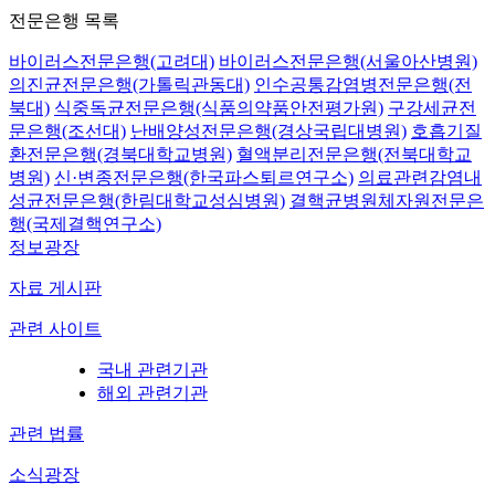
전문은행 목록
바이러스전문은행(고려대)
바이러스전문은행(서울아산병원)
의진균전문은행(가톨릭관동대)
인수공통감염병전문은행(전
북대)
식중독균전문은행(식품의약품안전평가원)
구강세균전
문은행(조선대)
난배양성전문은행(경상국립대병원)
호흡기질
환전문은행(경북대학교병원)
혈액분리전문은행(전북대학교
병원)
신·변종전문은행(한국파스퇴르연구소)
의료관련감염내
성균전문은행(한림대학교성심병원)
결핵균병원체자원전문은
행(국제결핵연구소)
정보광장
자료 게시판
관련 사이트
국내 관련기관
해외 관련기관
관련 법률
소식광장