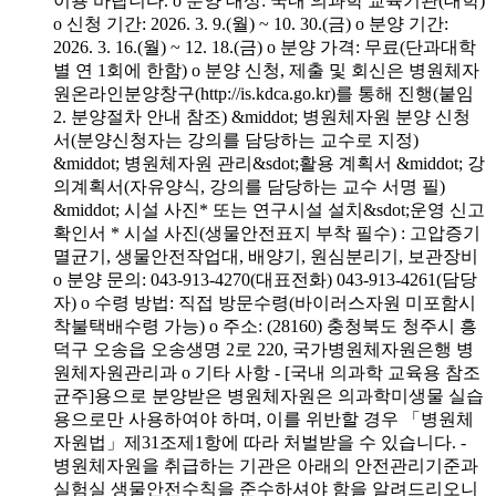
이용 바랍니다. o 분양 대상: 국내 의과학 교육기관(대학)
o 신청 기간: 2026. 3. 9.(월) ~ 10. 30.(금) o 분양 기간:
2026. 3. 16.(월) ~ 12. 18.(금) o 분양 가격: 무료(단과대학
별 연 1회에 한함) o 분양 신청, 제출 및 회신은 병원체자
원온라인분양창구(http://is.kdca.go.kr)를 통해 진행(붙임
2. 분양절차 안내 참조) &middot; 병원체자원 분양 신청
서(분양신청자는 강의를 담당하는 교수로 지정)
&middot; 병원체자원 관리&sdot;활용 계획서 &middot; 강
의계획서(자유양식, 강의를 담당하는 교수 서명 필)
&middot; 시설 사진* 또는 연구시설 설치&sdot;운영 신고
확인서 * 시설 사진(생물안전표지 부착 필수) : 고압증기
멸균기, 생물안전작업대, 배양기, 원심분리기, 보관장비
o 분양 문의: 043-913-4270(대표전화) 043-913-4261(담당
자) o 수령 방법: 직접 방문수령(바이러스자원 미포함시
착불택배수령 가능) o 주소: (28160) 충청북도 청주시 흥
덕구 오송읍 오송생명 2로 220, 국가병원체자원은행 병
원체자원관리과 o 기타 사항 - [국내 의과학 교육용 참조
균주]용으로 분양받은 병원체자원은 의과학미생물 실습
용으로만 사용하여야 하며, 이를 위반할 경우 「병원체
자원법」제31조제1항에 따라 처벌받을 수 있습니다. -
병원체자원을 취급하는 기관은 아래의 안전관리기준과
실험실 생물안전수칙을 준수하셔야 함을 알려드리오니