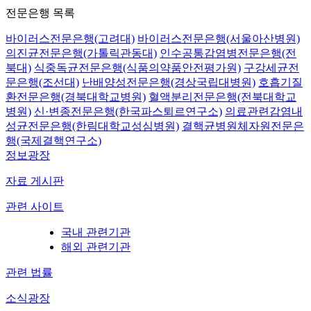
전문은행 목록
바이러스전문은행(고려대)
바이러스전문은행(서울아산병원)
의진균전문은행(가톨릭관동대)
인수공통감염병전문은행(전
북대)
식중독균전문은행(식품의약품안전평가원)
구강세균전
문은행(조선대)
난배양성전문은행(경상국립대병원)
호흡기질
환전문은행(경북대학교병원)
혈액분리전문은행(전북대학교
병원)
신·변종전문은행(한국파스퇴르연구소)
의료관련감염내
성균전문은행(한림대학교성심병원)
결핵균병원체자원전문은
행(국제결핵연구소)
정보광장
자료 게시판
관련 사이트
국내 관련기관
해외 관련기관
관련 법률
소식광장