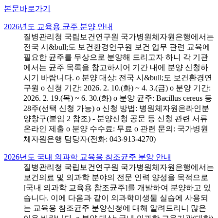
본문바로가기
2026년도 교육용 균주 분양 안내
질병관리청 국립보건연구원 국가병원체자원은행에서는
전국 시&bull;도 보건환경연구원 보건 업무 관련 교육에
필요한 균주를 무상으로 분양해 드리고자 하니 각 기관
에서는 균주 목록을 참고하시어 기간 내에 분양 신청하
시기 바랍니다. o 분양 대상: 전국 시&bull;도 보건환경연
구원 o 신청 기간: 2026. 2. 10.(화) ~ 4. 3.(금) o 분양 기간:
2026. 2. 19.(목) ~ 6. 30.(화) o 분양 균주: Bacillus cereus 등
28주(선택 신청 가능) o 신청 방법: 병원체자원온라인분
양창구(붙임 2 참조) - 분양신청 공문 등 신청 관련 서류
온라인 제출 o 분양 수수료: 무료 o 관련 문의: 국가병원
체자원은행 담당자(전화: 043-913-4270)
2026년도 국내 의과학 교육용 참조균주 분양 안내
질병관리청 국립보건연구원 국가병원체자원은행에서는
보건의료 및 의과학 분야의 전문 인력 양성을 목적으로
[국내 의과학 교육용 참조균주]를 개발하여 분양하고 있
습니다. 이에 다음과 같이 의과학미생물 실습에 사용되
는 교육용 참조균주 분양신청에 대해 알려드리니 많은