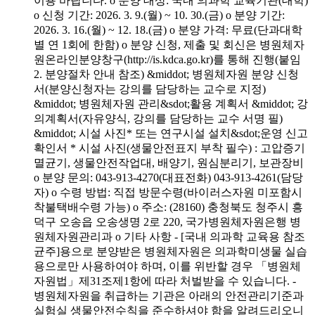
이용 바랍니다. o 분양 대상: 국내 의과학 교육기관(대학)
o 신청 기간: 2026. 3. 9.(월) ~ 10. 30.(금) o 분양 기간:
2026. 3. 16.(월) ~ 12. 18.(금) o 분양 가격: 무료(단과대학
별 연 1회에 한함) o 분양 신청, 제출 및 회신은 병원체자
원온라인분양창구(http://is.kdca.go.kr)를 통해 진행(붙임
2. 분양절차 안내 참조) &middot; 병원체자원 분양 신청
서(분양신청자는 강의를 담당하는 교수로 지정)
&middot; 병원체자원 관리&sdot;활용 계획서 &middot; 강
의계획서(자유양식, 강의를 담당하는 교수 서명 필)
&middot; 시설 사진* 또는 연구시설 설치&sdot;운영 신고
확인서 * 시설 사진(생물안전표지 부착 필수) : 고압증기
멸균기, 생물안전작업대, 배양기, 원심분리기, 보관장비
o 분양 문의: 043-913-4270(대표전화) 043-913-4261(담당
자) o 수령 방법: 직접 방문수령(바이러스자원 미포함시
착불택배수령 가능) o 주소: (28160) 충청북도 청주시 흥
덕구 오송읍 오송생명 2로 220, 국가병원체자원은행 병
원체자원관리과 o 기타 사항 - [국내 의과학 교육용 참조
균주]용으로 분양받은 병원체자원은 의과학미생물 실습
용으로만 사용하여야 하며, 이를 위반할 경우 「병원체
자원법」제31조제1항에 따라 처벌받을 수 있습니다. -
병원체자원을 취급하는 기관은 아래의 안전관리기준과
실험실 생물안전수칙을 준수하셔야 함을 알려드리오니