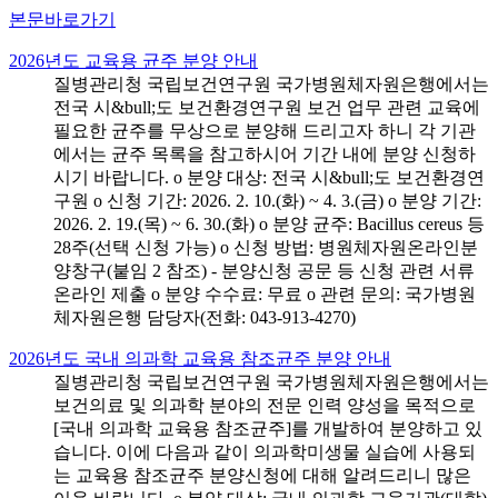
본문바로가기
2026년도 교육용 균주 분양 안내
질병관리청 국립보건연구원 국가병원체자원은행에서는
전국 시&bull;도 보건환경연구원 보건 업무 관련 교육에
필요한 균주를 무상으로 분양해 드리고자 하니 각 기관
에서는 균주 목록을 참고하시어 기간 내에 분양 신청하
시기 바랍니다. o 분양 대상: 전국 시&bull;도 보건환경연
구원 o 신청 기간: 2026. 2. 10.(화) ~ 4. 3.(금) o 분양 기간:
2026. 2. 19.(목) ~ 6. 30.(화) o 분양 균주: Bacillus cereus 등
28주(선택 신청 가능) o 신청 방법: 병원체자원온라인분
양창구(붙임 2 참조) - 분양신청 공문 등 신청 관련 서류
온라인 제출 o 분양 수수료: 무료 o 관련 문의: 국가병원
체자원은행 담당자(전화: 043-913-4270)
2026년도 국내 의과학 교육용 참조균주 분양 안내
질병관리청 국립보건연구원 국가병원체자원은행에서는
보건의료 및 의과학 분야의 전문 인력 양성을 목적으로
[국내 의과학 교육용 참조균주]를 개발하여 분양하고 있
습니다. 이에 다음과 같이 의과학미생물 실습에 사용되
는 교육용 참조균주 분양신청에 대해 알려드리니 많은