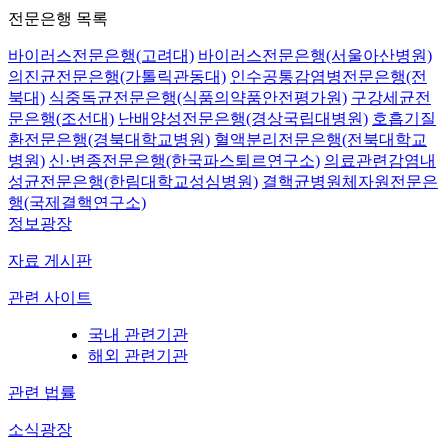
전문은행 목록
바이러스전문은행(고려대)
바이러스전문은행(서울아산병원)
의진균전문은행(가톨릭관동대)
인수공통감염병전문은행(전
북대)
식중독균전문은행(식품의약품안전평가원)
구강세균전
문은행(조선대)
난배양성전문은행(경상국립대병원)
호흡기질
환전문은행(경북대학교병원)
혈액분리전문은행(전북대학교
병원)
신·변종전문은행(한국파스퇴르연구소)
의료관련감염내
성균전문은행(한림대학교성심병원)
결핵균병원체자원전문은
행(국제결핵연구소)
정보광장
자료 게시판
관련 사이트
국내 관련기관
해외 관련기관
관련 법률
소식광장