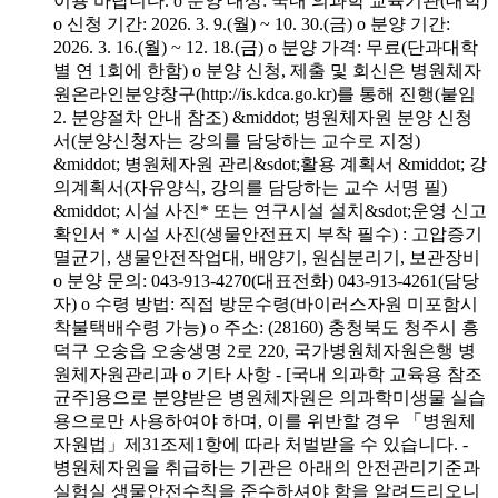
이용 바랍니다. o 분양 대상: 국내 의과학 교육기관(대학)
o 신청 기간: 2026. 3. 9.(월) ~ 10. 30.(금) o 분양 기간:
2026. 3. 16.(월) ~ 12. 18.(금) o 분양 가격: 무료(단과대학
별 연 1회에 한함) o 분양 신청, 제출 및 회신은 병원체자
원온라인분양창구(http://is.kdca.go.kr)를 통해 진행(붙임
2. 분양절차 안내 참조) &middot; 병원체자원 분양 신청
서(분양신청자는 강의를 담당하는 교수로 지정)
&middot; 병원체자원 관리&sdot;활용 계획서 &middot; 강
의계획서(자유양식, 강의를 담당하는 교수 서명 필)
&middot; 시설 사진* 또는 연구시설 설치&sdot;운영 신고
확인서 * 시설 사진(생물안전표지 부착 필수) : 고압증기
멸균기, 생물안전작업대, 배양기, 원심분리기, 보관장비
o 분양 문의: 043-913-4270(대표전화) 043-913-4261(담당
자) o 수령 방법: 직접 방문수령(바이러스자원 미포함시
착불택배수령 가능) o 주소: (28160) 충청북도 청주시 흥
덕구 오송읍 오송생명 2로 220, 국가병원체자원은행 병
원체자원관리과 o 기타 사항 - [국내 의과학 교육용 참조
균주]용으로 분양받은 병원체자원은 의과학미생물 실습
용으로만 사용하여야 하며, 이를 위반할 경우 「병원체
자원법」제31조제1항에 따라 처벌받을 수 있습니다. -
병원체자원을 취급하는 기관은 아래의 안전관리기준과
실험실 생물안전수칙을 준수하셔야 함을 알려드리오니