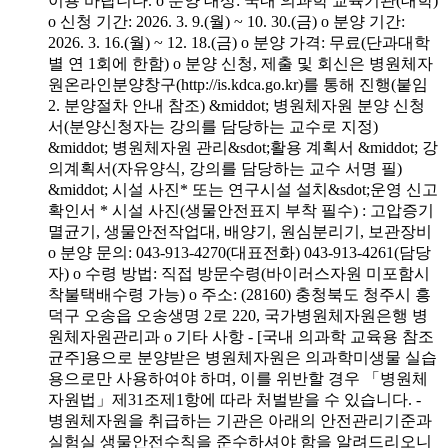
이용 바랍니다. o 분양 대상: 국내 의과학 교육기관(대학)
o 신청 기간: 2026. 3. 9.(월) ~ 10. 30.(금) o 분양 기간:
2026. 3. 16.(월) ~ 12. 18.(금) o 분양 가격: 무료(단과대학
별 연 1회에 한함) o 분양 신청, 제출 및 회신은 병원체자
원온라인분양창구(http://is.kdca.go.kr)를 통해 진행(붙임
2. 분양절차 안내 참조) &middot; 병원체자원 분양 신청
서(분양신청자는 강의를 담당하는 교수로 지정)
&middot; 병원체자원 관리&sdot;활용 계획서 &middot; 강
의계획서(자유양식, 강의를 담당하는 교수 서명 필)
&middot; 시설 사진* 또는 연구시설 설치&sdot;운영 신고
확인서 * 시설 사진(생물안전표지 부착 필수) : 고압증기
멸균기, 생물안전작업대, 배양기, 원심분리기, 보관장비
o 분양 문의: 043-913-4270(대표전화) 043-913-4261(담당
자) o 수령 방법: 직접 방문수령(바이러스자원 미포함시
착불택배수령 가능) o 주소: (28160) 충청북도 청주시 흥
덕구 오송읍 오송생명 2로 220, 국가병원체자원은행 병
원체자원관리과 o 기타 사항 - [국내 의과학 교육용 참조
균주]용으로 분양받은 병원체자원은 의과학미생물 실습
용으로만 사용하여야 하며, 이를 위반할 경우 「병원체
자원법」제31조제1항에 따라 처벌받을 수 있습니다. -
병원체자원을 취급하는 기관은 아래의 안전관리기준과
실험실 생물안전수칙을 준수하셔야 함을 알려드리오니