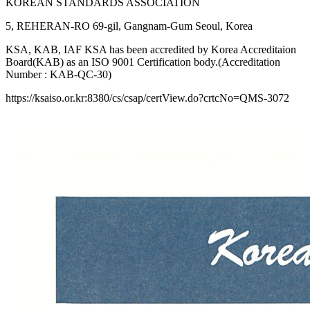
KOREAN STANDARDS ASSOCIATION
5, REHERAN-RO 69-gil, Gangnam-Gum Seoul, Korea
KSA, KAB, IAF KSA has been accredited by Korea Accreditaion
Board(KAB) as an ISO 9001 Certification body.(Accreditation
Number : KAB-QC-30)
https://ksaiso.or.kr:8380/cs/csap/certView.do?crtcNo=QMS-3072