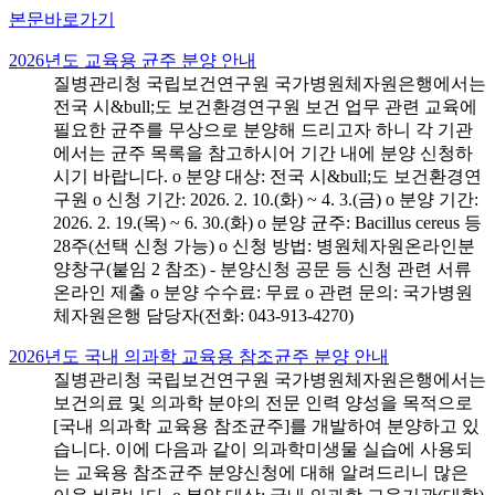
본문바로가기
2026년도 교육용 균주 분양 안내
질병관리청 국립보건연구원 국가병원체자원은행에서는
전국 시&bull;도 보건환경연구원 보건 업무 관련 교육에
필요한 균주를 무상으로 분양해 드리고자 하니 각 기관
에서는 균주 목록을 참고하시어 기간 내에 분양 신청하
시기 바랍니다. o 분양 대상: 전국 시&bull;도 보건환경연
구원 o 신청 기간: 2026. 2. 10.(화) ~ 4. 3.(금) o 분양 기간:
2026. 2. 19.(목) ~ 6. 30.(화) o 분양 균주: Bacillus cereus 등
28주(선택 신청 가능) o 신청 방법: 병원체자원온라인분
양창구(붙임 2 참조) - 분양신청 공문 등 신청 관련 서류
온라인 제출 o 분양 수수료: 무료 o 관련 문의: 국가병원
체자원은행 담당자(전화: 043-913-4270)
2026년도 국내 의과학 교육용 참조균주 분양 안내
질병관리청 국립보건연구원 국가병원체자원은행에서는
보건의료 및 의과학 분야의 전문 인력 양성을 목적으로
[국내 의과학 교육용 참조균주]를 개발하여 분양하고 있
습니다. 이에 다음과 같이 의과학미생물 실습에 사용되
는 교육용 참조균주 분양신청에 대해 알려드리니 많은