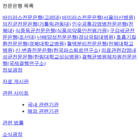
전문은행 목록
바이러스전문은행(고려대)
바이러스전문은행(서울아산병원)
의진균전문은행(가톨릭관동대)
인수공통감염병전문은행(전
북대)
식중독균전문은행(식품의약품안전평가원)
구강세균전
문은행(조선대)
난배양성전문은행(경상국립대병원)
호흡기질
환전문은행(경북대학교병원)
혈액분리전문은행(전북대학교
병원)
신·변종전문은행(한국파스퇴르연구소)
의료관련감염내
성균전문은행(한림대학교성심병원)
결핵균병원체자원전문은
행(국제결핵연구소)
정보광장
자료 게시판
관련 사이트
국내 관련기관
해외 관련기관
관련 법률
소식광장