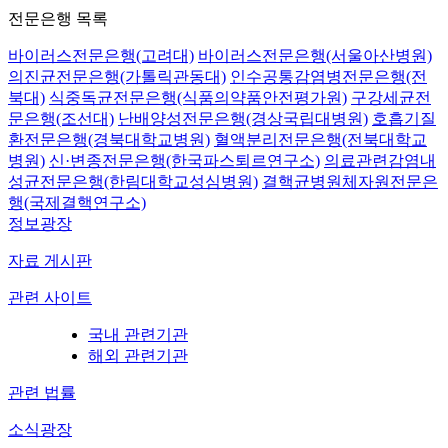
전문은행 목록
바이러스전문은행(고려대)
바이러스전문은행(서울아산병원)
의진균전문은행(가톨릭관동대)
인수공통감염병전문은행(전
북대)
식중독균전문은행(식품의약품안전평가원)
구강세균전
문은행(조선대)
난배양성전문은행(경상국립대병원)
호흡기질
환전문은행(경북대학교병원)
혈액분리전문은행(전북대학교
병원)
신·변종전문은행(한국파스퇴르연구소)
의료관련감염내
성균전문은행(한림대학교성심병원)
결핵균병원체자원전문은
행(국제결핵연구소)
정보광장
자료 게시판
관련 사이트
국내 관련기관
해외 관련기관
관련 법률
소식광장