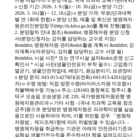
이용 바랍니다. o 분양 대상: 국내 의과학 교육기관(대학)
o 신청 기간: 2026. 3. 9.(월) ~ 10. 30.(금) o 분양 기간:
2026. 3. 16.(월) ~ 12. 18.(금) o 분양 가격: 무료(단과대학
별 연 1회에 한함) o 분양 신청, 제출 및 회신은 병원체자
원온라인분양창구(http://is.kdca.go.kr)를 통해 진행(붙임
2. 분양절차 안내 참조) &middot; 병원체자원 분양 신청
서(분양신청자는 강의를 담당하는 교수로 지정)
&middot; 병원체자원 관리&sdot;활용 계획서 &middot; 강
의계획서(자유양식, 강의를 담당하는 교수 서명 필)
&middot; 시설 사진* 또는 연구시설 설치&sdot;운영 신고
확인서 * 시설 사진(생물안전표지 부착 필수) : 고압증기
멸균기, 생물안전작업대, 배양기, 원심분리기, 보관장비
o 분양 문의: 043-913-4270(대표전화) 043-913-4261(담당
자) o 수령 방법: 직접 방문수령(바이러스자원 미포함시
착불택배수령 가능) o 주소: (28160) 충청북도 청주시 흥
덕구 오송읍 오송생명 2로 220, 국가병원체자원은행 병
원체자원관리과 o 기타 사항 - [국내 의과학 교육용 참조
균주]용으로 분양받은 병원체자원은 의과학미생물 실습
용으로만 사용하여야 하며, 이를 위반할 경우 「병원체
자원법」제31조제1항에 따라 처벌받을 수 있습니다. -
병원체자원을 취급하는 기관은 아래의 안전관리기준과
실험실 생물안전수칙을 준수하셔야 함을 알려드리오니