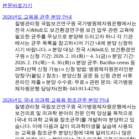
본문바로가기
2026년도 교육용 균주 분양 안내
질병관리청 국립보건연구원 국가병원체자원은행에서는
전국 시&bull;도 보건환경연구원 보건 업무 관련 교육에
필요한 균주를 무상으로 분양해 드리고자 하니 각 기관
에서는 균주 목록을 참고하시어 기간 내에 분양 신청하
시기 바랍니다. o 분양 대상: 전국 시&bull;도 보건환경연
구원 o 신청 기간: 2026. 2. 10.(화) ~ 4. 3.(금) o 분양 기간:
2026. 2. 19.(목) ~ 6. 30.(화) o 분양 균주: Bacillus cereus 등
28주(선택 신청 가능) o 신청 방법: 병원체자원온라인분
양창구(붙임 2 참조) - 분양신청 공문 등 신청 관련 서류
온라인 제출 o 분양 수수료: 무료 o 관련 문의: 국가병원
체자원은행 담당자(전화: 043-913-4270)
2026년도 국내 의과학 교육용 참조균주 분양 안내
질병관리청 국립보건연구원 국가병원체자원은행에서는
보건의료 및 의과학 분야의 전문 인력 양성을 목적으로
[국내 의과학 교육용 참조균주]를 개발하여 분양하고 있
습니다. 이에 다음과 같이 의과학미생물 실습에 사용되
는 교육용 참조균주 분양신청에 대해 알려드리니 많은