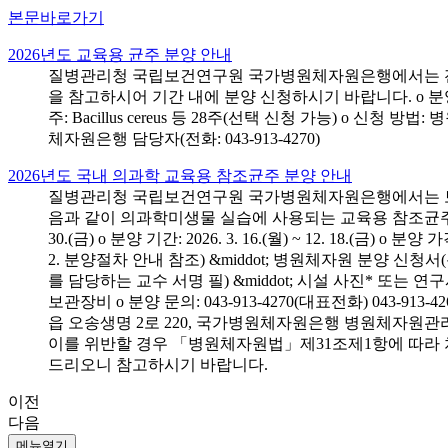
본문바로가기
2026년도 교육용 균주 분양 안내
질병관리청 국립보건연구원 국가병원체자원은행에서는 전국 
을 참고하시어 기간 내에 분양 신청하시기 바랍니다. o 분양 대상: 전국 시
주: Bacillus cereus 등 28주(선택 신청 가능) o 
체자원은행 담당자(전화: 043-913-4270)
2026년도 국내 의과학 교육용 참조균주 분양 안내
질병관리청 국립보건연구원 국가병원체자원은행에서는 보건의
음과 같이 의과학미생물 실습에 사용되는 교육용 참조균주 분양신청
30.(금) o 분양 기간: 2026. 3. 16.(월) ~ 12. 18.(
2. 분양절차 안내 참조) &middot; 병원체자원 분양 신청
를 담당하는 교수 서명 필) &middot; 시설 사진* 또는
보관장비 o 분양 문의: 043-913-4270(대표전화) 043-
읍 오송생명 2로 220, 국가병원체자원은행 병원체자원관
이를 위반할 경우 「병원체자원법」제31조제1항에 따라 
드리오니 참고하시기 바랍니다.
이전
다음
메뉴열기