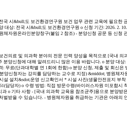
시&bull;도 보건환경연구원 보건 업무 관련 교육에 필요한 
&bull;도 보건환경연구원 o 신청 기간: 2026. 2. 10.(화) ~ 4. 3.
신청 방법: 병원체자원온라인분양창구(붙임 2 참조) - 분양신청 공문 등 신
료 및 의과학 분야의 전문 인력 양성을 목적으로 [국내 의과
에 대해 알려드리니 많은 이용 바랍니다. o 분양 대상: 국내 의과학 교
금) o 분양 가격: 무료(단과대학별 연 1회에 한함) o 분양 신청, 제출 및 회신
서(분양신청자는 강의를 담당하는 교수로 지정) &middot; 병원체자원
 연구시설 설치&sdot;운영 신고확인서 * 시설 사진(생물안전표지 부
913-4261(담당자) o 수령 방법: 직접 방문수령(바이러스자원 미포함시
리과 o 기타 사항 - [국내 의과학 교육용 참조균주]용으로 분
처벌받을 수 있습니다. - 병원체자원을 취급하는 기관은 아래