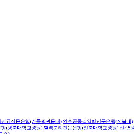
의진균전문은행(가톨릭관동대)
인수공통감염병전문은행(전북대)
행(경북대학교병원)
혈액분리전문은행(전북대학교병원)
신·변
구소)