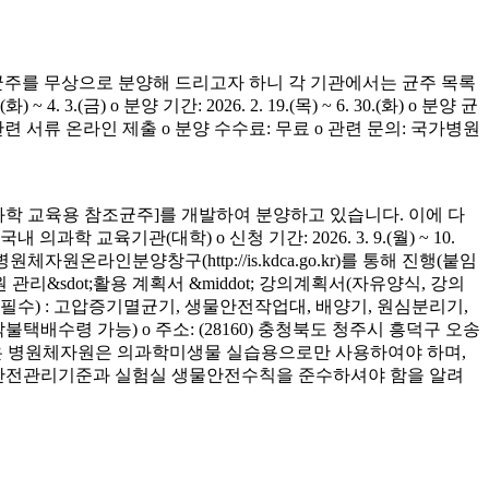
균주를 무상으로 분양해 드리고자 하니 각 기관에서는 균주 목록
(금) o 분양 기간: 2026. 2. 19.(목) ~ 6. 30.(화) o 분양 균
청 관련 서류 온라인 제출 o 분양 수수료: 무료 o 관련 문의: 국가병원
학 교육용 참조균주]를 개발하여 분양하고 있습니다. 이에 다
육기관(대학) o 신청 기간: 2026. 3. 9.(월) ~ 10.
은 병원체자원온라인분양창구(http://is.kdca.go.kr)를 통해 진행(붙임
 관리&sdot;활용 계획서 &middot; 강의계획서(자유양식, 강의
착 필수) : 고압증기멸균기, 생물안전작업대, 배양기, 원심분리기,
 착불택배수령 가능) o 주소: (28160) 충청북도 청주시 흥덕구 오송
양받은 병원체자원은 의과학미생물 실습용으로만 사용하여야 하며,
의 안전관리기준과 실험실 생물안전수칙을 준수하셔야 함을 알려