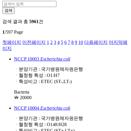
검색 결과
총
5961
건
1
/597 Page
첫페이지
이전페이지
1
2
3
4
5
6
7
8
9
10
다음페이지
마지막페
이지
NCCP 10003
Escherichia
coli
ㆍ분양기관 : 국가병원체자원은행
ㆍ혈청형 특성 : O1:H7
ㆍ특성비고 : ETEC (ST-,LT-)
Bacteria
￦ 20000
NCCP 10004
Escherichia
coli
ㆍ분양기관 : 국가병원체자원은행
ㆍ혈청형 특성 : O148:H28
ㆍ특성비고 : ETEC (ST+,LT+)