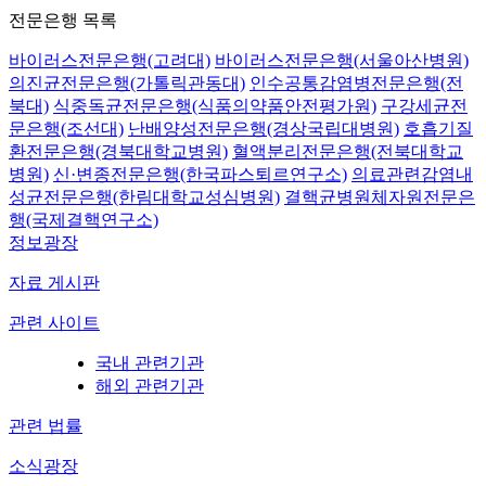
전문은행 목록
바이러스전문은행(고려대)
바이러스전문은행(서울아산병원)
의진균전문은행(가톨릭관동대)
인수공통감염병전문은행(전
북대)
식중독균전문은행(식품의약품안전평가원)
구강세균전
문은행(조선대)
난배양성전문은행(경상국립대병원)
호흡기질
환전문은행(경북대학교병원)
혈액분리전문은행(전북대학교
병원)
신·변종전문은행(한국파스퇴르연구소)
의료관련감염내
성균전문은행(한림대학교성심병원)
결핵균병원체자원전문은
행(국제결핵연구소)
정보광장
자료 게시판
관련 사이트
국내 관련기관
해외 관련기관
관련 법률
소식광장