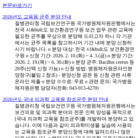
본문바로가기
2026년도 교육용 균주 분양 안내
질병관리청 국립보건연구원 국가병원체자원은행에서는
전국 시&bull;도 보건환경연구원 보건 업무 관련 교육에
필요한 균주를 무상으로 분양해 드리고자 하니 각 기관
에서는 균주 목록을 참고하시어 기간 내에 분양 신청하
시기 바랍니다. o 분양 대상: 전국 시&bull;도 보건환경연
구원 o 신청 기간: 2026. 2. 10.(화) ~ 4. 3.(금) o 분양 기간:
2026. 2. 19.(목) ~ 6. 30.(화) o 분양 균주: Bacillus cereus 등
28주(선택 신청 가능) o 신청 방법: 병원체자원온라인분
양창구(붙임 2 참조) - 분양신청 공문 등 신청 관련 서류
온라인 제출 o 분양 수수료: 무료 o 관련 문의: 국가병원
체자원은행 담당자(전화: 043-913-4270)
2026년도 국내 의과학 교육용 참조균주 분양 안내
질병관리청 국립보건연구원 국가병원체자원은행에서는
보건의료 및 의과학 분야의 전문 인력 양성을 목적으로
[국내 의과학 교육용 참조균주]를 개발하여 분양하고 있
습니다. 이에 다음과 같이 의과학미생물 실습에 사용되
는 교육용 참조균주 분양신청에 대해 알려드리니 많은