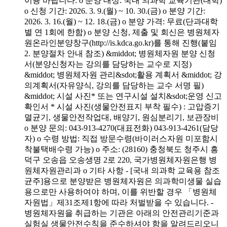
이용 바랍니다. o 분양 대상: 국내 의과학 교육기관(대학)
o 신청 기간: 2026. 3. 9.(월) ~ 10. 30.(금) o 분양 기간:
2026. 3. 16.(월) ~ 12. 18.(금) o 분양 가격: 무료(단과대학
별 연 1회에 한함) o 분양 신청, 제출 및 회신은 병원체자
원온라인분양창구(http://is.kdca.go.kr)를 통해 진행(붙임
2. 분양절차 안내 참조) &middot; 병원체자원 분양 신청
서(분양신청자는 강의를 담당하는 교수로 지정)
&middot; 병원체자원 관리&sdot;활용 계획서 &middot; 강
의계획서(자유양식, 강의를 담당하는 교수 서명 필)
&middot; 시설 사진* 또는 연구시설 설치&sdot;운영 신고
확인서 * 시설 사진(생물안전표지 부착 필수) : 고압증기
멸균기, 생물안전작업대, 배양기, 원심분리기, 보관장비
o 분양 문의: 043-913-4270(대표전화) 043-913-4261(담당
자) o 수령 방법: 직접 방문수령(바이러스자원 미포함시
착불택배수령 가능) o 주소: (28160) 충청북도 청주시 흥
덕구 오송읍 오송생명 2로 220, 국가병원체자원은행 병
원체자원관리과 o 기타 사항 - [국내 의과학 교육용 참조
균주]용으로 분양받은 병원체자원은 의과학미생물 실습
용으로만 사용하여야 하며, 이를 위반할 경우 「병원체
자원법」제31조제1항에 따라 처벌받을 수 있습니다. -
병원체자원을 취급하는 기관은 아래의 안전관리기준과
실험실 생물안전수칙을 준수하셔야 함을 알려드리오니