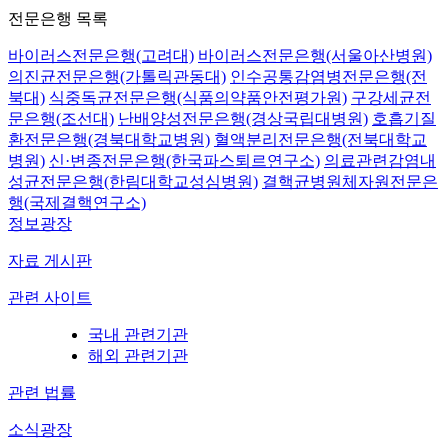
전문은행 목록
바이러스전문은행(고려대)
바이러스전문은행(서울아산병원)
의진균전문은행(가톨릭관동대)
인수공통감염병전문은행(전
북대)
식중독균전문은행(식품의약품안전평가원)
구강세균전
문은행(조선대)
난배양성전문은행(경상국립대병원)
호흡기질
환전문은행(경북대학교병원)
혈액분리전문은행(전북대학교
병원)
신·변종전문은행(한국파스퇴르연구소)
의료관련감염내
성균전문은행(한림대학교성심병원)
결핵균병원체자원전문은
행(국제결핵연구소)
정보광장
자료 게시판
관련 사이트
국내 관련기관
해외 관련기관
관련 법률
소식광장