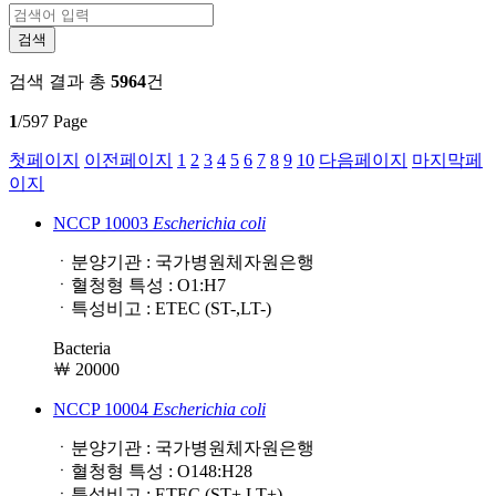
검색 결과
총
5964
건
1
/597 Page
첫페이지
이전페이지
1
2
3
4
5
6
7
8
9
10
다음페이지
마지막페
이지
NCCP 10003
Escherichia
coli
ㆍ분양기관 : 국가병원체자원은행
ㆍ혈청형 특성 : O1:H7
ㆍ특성비고 : ETEC (ST-,LT-)
Bacteria
￦ 20000
NCCP 10004
Escherichia
coli
ㆍ분양기관 : 국가병원체자원은행
ㆍ혈청형 특성 : O148:H28
ㆍ특성비고 : ETEC (ST+,LT+)