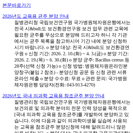
본문바로가기
2026년도 교육용 균주 분양 안내
질병관리청 국립보건연구원 국가병원체자원은행에서는
전국 시&bull;도 보건환경연구원 보건 업무 관련 교육에
필요한 균주를 무상으로 분양해 드리고자 하니 각 기관
에서는 균주 목록을 참고하시어 기간 내에 분양 신청하
시기 바랍니다. o 분양 대상: 전국 시&bull;도 보건환경연
구원 o 신청 기간: 2026. 2. 10.(화) ~ 4. 3.(금) o 분양 기간:
2026. 2. 19.(목) ~ 6. 30.(화) o 분양 균주: Bacillus cereus 등
28주(선택 신청 가능) o 신청 방법: 병원체자원온라인분
양창구(붙임 2 참조) - 분양신청 공문 등 신청 관련 서류
온라인 제출 o 분양 수수료: 무료 o 관련 문의: 국가병원
체자원은행 담당자(전화: 043-913-4270)
2026년도 국내 의과학 교육용 참조균주 분양 안내
질병관리청 국립보건연구원 국가병원체자원은행에서는
보건의료 및 의과학 분야의 전문 인력 양성을 목적으로
[국내 의과학 교육용 참조균주]를 개발하여 분양하고 있
습니다. 이에 다음과 같이 의과학미생물 실습에 사용되
는 교육용 참조균주 분양신청에 대해 알려드리니 많은