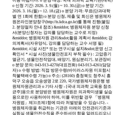
이용 바랍니다. o 분양 대상: 국내 의과학 교육기관(대학)
o 신청 기간: 2026. 3. 9.(월) ~ 10. 30.(금) o 분양 기간:
2026. 3. 16.(월) ~ 12. 18.(금) o 분양 가격: 무료(단과대학
별 연 1회에 한함) o 분양 신청, 제출 및 회신은 병원체자
원온라인분양창구(http://is.kdca.go.kr)를 통해 진행(붙임
2. 분양절차 안내 참조) &middot; 병원체자원 분양 신청
서(분양신청자는 강의를 담당하는 교수로 지정)
&middot; 병원체자원 관리&sdot;활용 계획서 &middot; 강
의계획서(자유양식, 강의를 담당하는 교수 서명 필)
&middot; 시설 사진* 또는 연구시설 설치&sdot;운영 신고
확인서 * 시설 사진(생물안전표지 부착 필수) : 고압증기
멸균기, 생물안전작업대, 배양기, 원심분리기, 보관장비
o 분양 문의: 043-913-4270(대표전화) 043-913-4261(담당
자) o 수령 방법: 직접 방문수령(바이러스자원 미포함시
착불택배수령 가능) o 주소: (28160) 충청북도 청주시 흥
덕구 오송읍 오송생명 2로 220, 국가병원체자원은행 병
원체자원관리과 o 기타 사항 - [국내 의과학 교육용 참조
균주]용으로 분양받은 병원체자원은 의과학미생물 실습
용으로만 사용하여야 하며, 이를 위반할 경우 「병원체
자원법」제31조제1항에 따라 처벌받을 수 있습니다. -
병원체자원을 취급하는 기관은 아래의 안전관리기준과
실험실 생물안전수칙을 준수하셔야 함을 알려드리오니