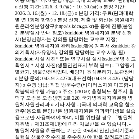
이용 바랍니다. o 분양 대상: 국내 의과학 교육기관(대학)
o 신청 기간: 2026. 3. 9.(월) ~ 10. 30.(금) o 분양 기간:
2026. 3. 16.(월) ~ 12. 18.(금) o 분양 가격: 무료(단과대학
별 연 1회에 한함) o 분양 신청, 제출 및 회신은 병원체자
원온라인분양창구(http://is.kdca.go.kr)를 통해 진행(붙임
2. 분양절차 안내 참조) &middot; 병원체자원 분양 신청
서(분양신청자는 강의를 담당하는 교수로 지정)
&middot; 병원체자원 관리&sdot;활용 계획서 &middot; 강
의계획서(자유양식, 강의를 담당하는 교수 서명 필)
&middot; 시설 사진* 또는 연구시설 설치&sdot;운영 신고
확인서 * 시설 사진(생물안전표지 부착 필수) : 고압증기
멸균기, 생물안전작업대, 배양기, 원심분리기, 보관장비
o 분양 문의: 043-913-4270(대표전화) 043-913-4261(담당
자) o 수령 방법: 직접 방문수령(바이러스자원 미포함시
착불택배수령 가능) o 주소: (28160) 충청북도 청주시 흥
덕구 오송읍 오송생명 2로 220, 국가병원체자원은행 병
원체자원관리과 o 기타 사항 - [국내 의과학 교육용 참조
균주]용으로 분양받은 병원체자원은 의과학미생물 실습
용으로만 사용하여야 하며, 이를 위반할 경우 「병원체
자원법」제31조제1항에 따라 처벌받을 수 있습니다. -
병원체자원을 취급하는 기관은 아래의 안전관리기준과
실험실 생물안전수칙을 준수하셔야 함을 알려드리오니