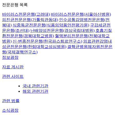
전문은행 목록
바이러스전문은행(고려대)
바이러스전문은행(서울아산병원)
의진균전문은행(가톨릭관동대)
인수공통감염병전문은행(전
북대)
식중독균전문은행(식품의약품안전평가원)
구강세균전
문은행(조선대)
난배양성전문은행(경상국립대병원)
호흡기질
환전문은행(경북대학교병원)
혈액분리전문은행(전북대학교
병원)
신·변종전문은행(한국파스퇴르연구소)
의료관련감염내
성균전문은행(한림대학교성심병원)
결핵균병원체자원전문은
행(국제결핵연구소)
정보광장
자료 게시판
관련 사이트
국내 관련기관
해외 관련기관
관련 법률
소식광장