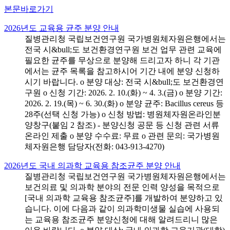
본문바로가기
2026년도 교육용 균주 분양 안내
질병관리청 국립보건연구원 국가병원체자원은행에서는
전국 시&bull;도 보건환경연구원 보건 업무 관련 교육에
필요한 균주를 무상으로 분양해 드리고자 하니 각 기관
에서는 균주 목록을 참고하시어 기간 내에 분양 신청하
시기 바랍니다. o 분양 대상: 전국 시&bull;도 보건환경연
구원 o 신청 기간: 2026. 2. 10.(화) ~ 4. 3.(금) o 분양 기간:
2026. 2. 19.(목) ~ 6. 30.(화) o 분양 균주: Bacillus cereus 등
28주(선택 신청 가능) o 신청 방법: 병원체자원온라인분
양창구(붙임 2 참조) - 분양신청 공문 등 신청 관련 서류
온라인 제출 o 분양 수수료: 무료 o 관련 문의: 국가병원
체자원은행 담당자(전화: 043-913-4270)
2026년도 국내 의과학 교육용 참조균주 분양 안내
질병관리청 국립보건연구원 국가병원체자원은행에서는
보건의료 및 의과학 분야의 전문 인력 양성을 목적으로
[국내 의과학 교육용 참조균주]를 개발하여 분양하고 있
습니다. 이에 다음과 같이 의과학미생물 실습에 사용되
는 교육용 참조균주 분양신청에 대해 알려드리니 많은