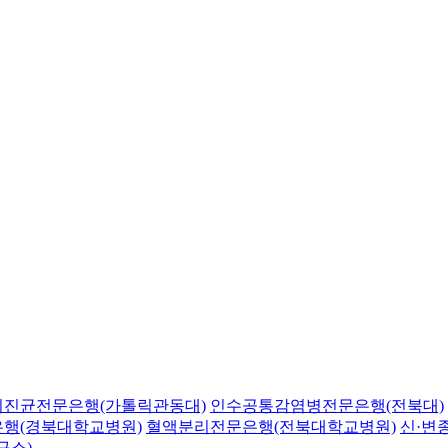
의진균전문은행(가톨릭관동대)
인수공통감염병전문은행(전북대)
행(경북대학교병원)
혈액분리전문은행(전북대학교병원)
신·변
구소)