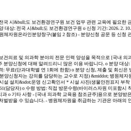
시&bull;도 보건환경연구원 보건 업무 관련 교육에 필요한 
&bull;도 보건환경연구원 o 신청 기간: 2026. 2. 10.(화) ~ 4. 3.
신청 방법: 병원체자원온라인분양창구(붙임 2 참조) - 분양신청 공문 등 신
료 및 의과학 분야의 전문 인력 양성을 목적으로 [국내 의과
에 대해 알려드리니 많은 이용 바랍니다. o 분양 대상: 국내 의과학 교
금) o 분양 가격: 무료(단과대학별 연 1회에 한함) o 분양 신청, 제출 및 회신
서(분양신청자는 강의를 담당하는 교수로 지정) &middot; 병원체자원
 연구시설 설치&sdot;운영 신고확인서 * 시설 사진(생물안전표지 부
913-4261(담당자) o 수령 방법: 직접 방문수령(바이러스자원 미포함시
리과 o 기타 사항 - [국내 의과학 교육용 참조균주]용으로 분
처벌받을 수 있습니다. - 병원체자원을 취급하는 기관은 아래