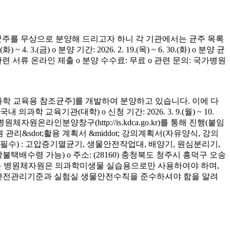
균주를 무상으로 분양해 드리고자 하니 각 기관에서는 균주 목록
(금) o 분양 기간: 2026. 2. 19.(목) ~ 6. 30.(화) o 분양 균
청 관련 서류 온라인 제출 o 분양 수수료: 무료 o 관련 문의: 국가병원
학 교육용 참조균주]를 개발하여 분양하고 있습니다. 이에 다
육기관(대학) o 신청 기간: 2026. 3. 9.(월) ~ 10.
은 병원체자원온라인분양창구(http://is.kdca.go.kr)를 통해 진행(붙임
 관리&sdot;활용 계획서 &middot; 강의계획서(자유양식, 강의
착 필수) : 고압증기멸균기, 생물안전작업대, 배양기, 원심분리기,
 착불택배수령 가능) o 주소: (28160) 충청북도 청주시 흥덕구 오송
양받은 병원체자원은 의과학미생물 실습용으로만 사용하여야 하며,
의 안전관리기준과 실험실 생물안전수칙을 준수하셔야 함을 알려