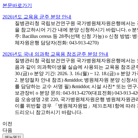
본문바로가기
2026년도 교육용 균주 분양 안내
질병관리청 국립보건연구원 국가병원체자원은행에서는 전국 
을 참고하시어 기간 내에 분양 신청하시기 바랍니다. o 분양 대상: 전국 시
주: Bacillus cereus 등 28주(선택 신청 가능) o 
체자원은행 담당자(전화: 043-913-4270)
2026년도 국내 의과학 교육용 참조균주 분양 안내
질병관리청 국립보건연구원 국가병원체자원은행에서는 보건의
음과 같이 의과학미생물 실습에 사용되는 교육용 참조균주 분양신청
30.(금) o 분양 기간: 2026. 3. 16.(월) ~ 12. 18.(
2. 분양절차 안내 참조) &middot; 병원체자원 분양 신청
를 담당하는 교수 서명 필) &middot; 시설 사진* 또는
보관장비 o 분양 문의: 043-913-4270(대표전화) 043-
읍 오송생명 2로 220, 국가병원체자원은행 병원체자원관
이를 위반할 경우 「병원체자원법」제31조제1항에 따라 
드리오니 참고하시기 바랍니다.
이전
다음
메뉴열기