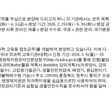
균주를 무상으로 분양해 드리고자 하니 각 기관에서는 균주 목록
(금) o 분양 기간: 2026. 2. 19.(목) ~ 6. 30.(화) o 분양 균
청 관련 서류 온라인 제출 o 분양 수수료: 무료 o 관련 문의: 국가병원
학 교육용 참조균주]를 개발하여 분양하고 있습니다. 이에 다
육기관(대학) o 신청 기간: 2026. 3. 9.(월) ~ 10.
은 병원체자원온라인분양창구(http://is.kdca.go.kr)를 통해 진행(붙임
 관리&sdot;활용 계획서 &middot; 강의계획서(자유양식, 강의
착 필수) : 고압증기멸균기, 생물안전작업대, 배양기, 원심분리기,
 착불택배수령 가능) o 주소: (28160) 충청북도 청주시 흥덕구 오송
양받은 병원체자원은 의과학미생물 실습용으로만 사용하여야 하며,
의 안전관리기준과 실험실 생물안전수칙을 준수하셔야 함을 알려