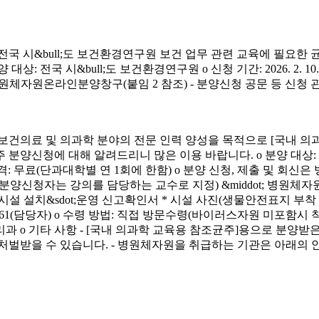
시&bull;도 보건환경연구원 보건 업무 관련 교육에 필요한 
&bull;도 보건환경연구원 o 신청 기간: 2026. 2. 10.(화) ~ 4. 3.
신청 방법: 병원체자원온라인분양창구(붙임 2 참조) - 분양신청 공문 등 신
료 및 의과학 분야의 전문 인력 양성을 목적으로 [국내 의과
에 대해 알려드리니 많은 이용 바랍니다. o 분양 대상: 국내 의과학 교
금) o 분양 가격: 무료(단과대학별 연 1회에 한함) o 분양 신청, 제출 및 회신
서(분양신청자는 강의를 담당하는 교수로 지정) &middot; 병원체자원
 연구시설 설치&sdot;운영 신고확인서 * 시설 사진(생물안전표지 부
913-4261(담당자) o 수령 방법: 직접 방문수령(바이러스자원 미포함시
리과 o 기타 사항 - [국내 의과학 교육용 참조균주]용으로 분
처벌받을 수 있습니다. - 병원체자원을 취급하는 기관은 아래