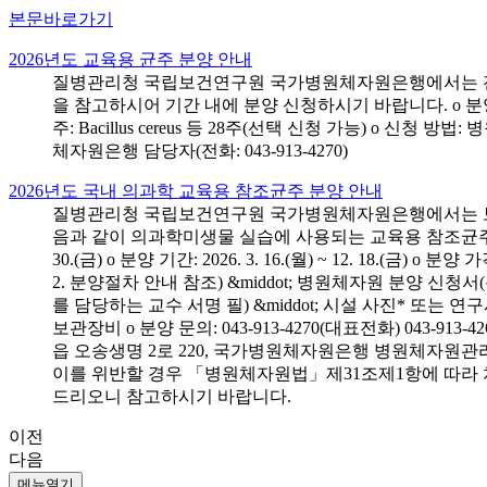
본문바로가기
2026년도 교육용 균주 분양 안내
질병관리청 국립보건연구원 국가병원체자원은행에서는 전국 
을 참고하시어 기간 내에 분양 신청하시기 바랍니다. o 분양 대상: 전국 시
주: Bacillus cereus 등 28주(선택 신청 가능) o 
체자원은행 담당자(전화: 043-913-4270)
2026년도 국내 의과학 교육용 참조균주 분양 안내
질병관리청 국립보건연구원 국가병원체자원은행에서는 보건의
음과 같이 의과학미생물 실습에 사용되는 교육용 참조균주 분양신청
30.(금) o 분양 기간: 2026. 3. 16.(월) ~ 12. 18.(
2. 분양절차 안내 참조) &middot; 병원체자원 분양 신청
를 담당하는 교수 서명 필) &middot; 시설 사진* 또는
보관장비 o 분양 문의: 043-913-4270(대표전화) 043-
읍 오송생명 2로 220, 국가병원체자원은행 병원체자원관
이를 위반할 경우 「병원체자원법」제31조제1항에 따라 
드리오니 참고하시기 바랍니다.
이전
다음
메뉴열기