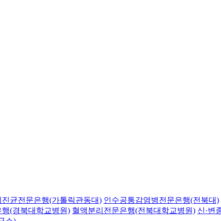
의진균전문은행(가톨릭관동대)
인수공통감염병전문은행(전북대)
행(경북대학교병원)
혈액분리전문은행(전북대학교병원)
신·변
구소)