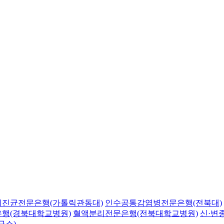
의진균전문은행(가톨릭관동대)
인수공통감염병전문은행(전북대)
행(경북대학교병원)
혈액분리전문은행(전북대학교병원)
신·변
구소)