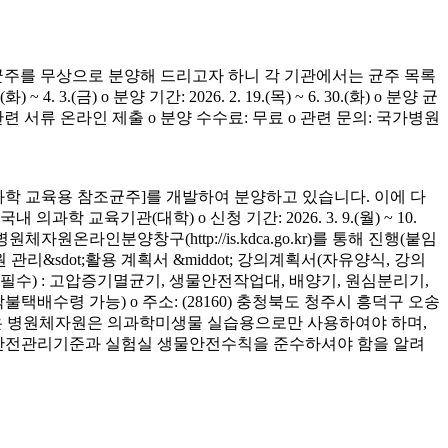
균주를 무상으로 분양해 드리고자 하니 각 기관에서는 균주 목록
(금) o 분양 기간: 2026. 2. 19.(목) ~ 6. 30.(화) o 분양 균
청 관련 서류 온라인 제출 o 분양 수수료: 무료 o 관련 문의: 국가병원
학 교육용 참조균주]를 개발하여 분양하고 있습니다. 이에 다
육기관(대학) o 신청 기간: 2026. 3. 9.(월) ~ 10.
은 병원체자원온라인분양창구(http://is.kdca.go.kr)를 통해 진행(붙임
 관리&sdot;활용 계획서 &middot; 강의계획서(자유양식, 강의
착 필수) : 고압증기멸균기, 생물안전작업대, 배양기, 원심분리기,
 착불택배수령 가능) o 주소: (28160) 충청북도 청주시 흥덕구 오송
양받은 병원체자원은 의과학미생물 실습용으로만 사용하여야 하며,
의 안전관리기준과 실험실 생물안전수칙을 준수하셔야 함을 알려