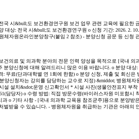
시&bull;도 보건환경연구원 보건 업무 관련 교육에 필요한 
&bull;도 보건환경연구원 o 신청 기간: 2026. 2. 10.(화) ~ 4. 3.
신청 방법: 병원체자원온라인분양창구(붙임 2 참조) - 분양신청 공문 등 신
료 및 의과학 분야의 전문 인력 양성을 목적으로 [국내 의과
에 대해 알려드리니 많은 이용 바랍니다. o 분양 대상: 국내 의과학 교
금) o 분양 가격: 무료(단과대학별 연 1회에 한함) o 분양 신청, 제출 및 회신
서(분양신청자는 강의를 담당하는 교수로 지정) &middot; 병원체자원
 연구시설 설치&sdot;운영 신고확인서 * 시설 사진(생물안전표지 부
913-4261(담당자) o 수령 방법: 직접 방문수령(바이러스자원 미포함시
리과 o 기타 사항 - [국내 의과학 교육용 참조균주]용으로 분
처벌받을 수 있습니다. - 병원체자원을 취급하는 기관은 아래