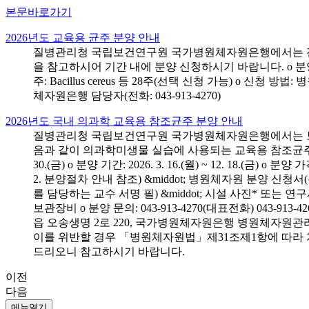
본문바로가기
2026년도 교육용 균주 분양 안내
질병관리청 국립보건연구원 국가병원체자원은행에서는 전국 
을 참고하시어 기간 내에 분양 신청하시기 바랍니다. o 분양 대상: 전국 시
주: Bacillus cereus 등 28주(선택 신청 가능) o 
체자원은행 담당자(전화: 043-913-4270)
2026년도 국내 의과학 교육용 참조균주 분양 안내
질병관리청 국립보건연구원 국가병원체자원은행에서는 보건의
음과 같이 의과학미생물 실습에 사용되는 교육용 참조균주 분양신청
30.(금) o 분양 기간: 2026. 3. 16.(월) ~ 12. 18.(
2. 분양절차 안내 참조) &middot; 병원체자원 분양 신청
를 담당하는 교수 서명 필) &middot; 시설 사진* 또는
보관장비 o 분양 문의: 043-913-4270(대표전화) 043-
읍 오송생명 2로 220, 국가병원체자원은행 병원체자원관
이를 위반할 경우 「병원체자원법」제31조제1항에 따라 
드리오니 참고하시기 바랍니다.
이전
다음
메뉴열기