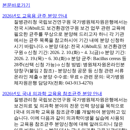
본문바로가기
2026년도 교육용 균주 분양 안내
질병관리청 국립보건연구원 국가병원체자원은행에서는
전국 시&bull;도 보건환경연구원 보건 업무 관련 교육에
필요한 균주를 무상으로 분양해 드리고자 하니 각 기관
에서는 균주 목록을 참고하시어 기간 내에 분양 신청하
시기 바랍니다. o 분양 대상: 전국 시&bull;도 보건환경연
구원 o 신청 기간: 2026. 2. 10.(화) ~ 4. 3.(금) o 분양 기간:
2026. 2. 19.(목) ~ 6. 30.(화) o 분양 균주: Bacillus cereus 등
28주(선택 신청 가능) o 신청 방법: 병원체자원온라인분
양창구(붙임 2 참조) - 분양신청 공문 등 신청 관련 서류
온라인 제출 o 분양 수수료: 무료 o 관련 문의: 국가병원
체자원은행 담당자(전화: 043-913-4270)
2026년도 국내 의과학 교육용 참조균주 분양 안내
질병관리청 국립보건연구원 국가병원체자원은행에서는
보건의료 및 의과학 분야의 전문 인력 양성을 목적으로
[국내 의과학 교육용 참조균주]를 개발하여 분양하고 있
습니다. 이에 다음과 같이 의과학미생물 실습에 사용되
는 교육용 참조균주 분양신청에 대해 알려드리니 많은