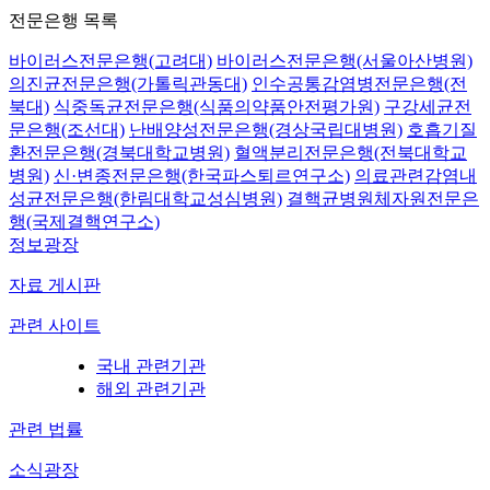
전문은행 목록
바이러스전문은행(고려대)
바이러스전문은행(서울아산병원)
의진균전문은행(가톨릭관동대)
인수공통감염병전문은행(전
북대)
식중독균전문은행(식품의약품안전평가원)
구강세균전
문은행(조선대)
난배양성전문은행(경상국립대병원)
호흡기질
환전문은행(경북대학교병원)
혈액분리전문은행(전북대학교
병원)
신·변종전문은행(한국파스퇴르연구소)
의료관련감염내
성균전문은행(한림대학교성심병원)
결핵균병원체자원전문은
행(국제결핵연구소)
정보광장
자료 게시판
관련 사이트
국내 관련기관
해외 관련기관
관련 법률
소식광장