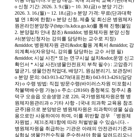
이용 바랍니다. o 분양 대상: 국내 의과학 교육기관(대학)
o 신청 기간: 2026. 3. 9.(월) ~ 10. 30.(금) o 분양 기간:
2026. 3. 16.(월) ~ 12. 18.(금) o 분양 가격: 무료(단과대학
별 연 1회에 한함) o 분양 신청, 제출 및 회신은 병원체자
원온라인분양창구(http://is.kdca.go.kr)를 통해 진행(붙임
2. 분양절차 안내 참조) &middot; 병원체자원 분양 신청
서(분양신청자는 강의를 담당하는 교수로 지정)
&middot; 병원체자원 관리&sdot;활용 계획서 &middot; 강
의계획서(자유양식, 강의를 담당하는 교수 서명 필)
&middot; 시설 사진* 또는 연구시설 설치&sdot;운영 신고
확인서 * 시설 사진(생물안전표지 부착 필수) : 고압증기
멸균기, 생물안전작업대, 배양기, 원심분리기, 보관장비
o 분양 문의: 043-913-4270(대표전화) 043-913-4261(담당
자) o 수령 방법: 직접 방문수령(바이러스자원 미포함시
착불택배수령 가능) o 주소: (28160) 충청북도 청주시 흥
덕구 오송읍 오송생명 2로 220, 국가병원체자원은행 병
원체자원관리과 o 기타 사항 - [국내 의과학 교육용 참조
균주]용으로 분양받은 병원체자원은 의과학미생물 실습
용으로만 사용하여야 하며, 이를 위반할 경우 「병원체
자원법」제31조제1항에 따라 처벌받을 수 있습니다. -
병원체자원을 취급하는 기관은 아래의 안전관리기준과
실험실 생물안전수칙을 준수하셔야 함을 알려드리오니