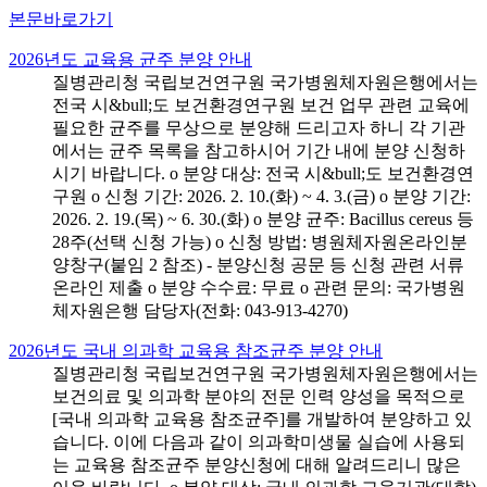
본문바로가기
2026년도 교육용 균주 분양 안내
질병관리청 국립보건연구원 국가병원체자원은행에서는
전국 시&bull;도 보건환경연구원 보건 업무 관련 교육에
필요한 균주를 무상으로 분양해 드리고자 하니 각 기관
에서는 균주 목록을 참고하시어 기간 내에 분양 신청하
시기 바랍니다. o 분양 대상: 전국 시&bull;도 보건환경연
구원 o 신청 기간: 2026. 2. 10.(화) ~ 4. 3.(금) o 분양 기간:
2026. 2. 19.(목) ~ 6. 30.(화) o 분양 균주: Bacillus cereus 등
28주(선택 신청 가능) o 신청 방법: 병원체자원온라인분
양창구(붙임 2 참조) - 분양신청 공문 등 신청 관련 서류
온라인 제출 o 분양 수수료: 무료 o 관련 문의: 국가병원
체자원은행 담당자(전화: 043-913-4270)
2026년도 국내 의과학 교육용 참조균주 분양 안내
질병관리청 국립보건연구원 국가병원체자원은행에서는
보건의료 및 의과학 분야의 전문 인력 양성을 목적으로
[국내 의과학 교육용 참조균주]를 개발하여 분양하고 있
습니다. 이에 다음과 같이 의과학미생물 실습에 사용되
는 교육용 참조균주 분양신청에 대해 알려드리니 많은