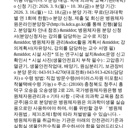
이용 바랍니다. o 분양 대상: 국내 의과학 교육기관(대학)
o 신청 기간: 2026. 3. 9.(월) ~ 10. 30.(금) o 분양 기간:
2026. 3. 16.(월) ~ 12. 18.(금) o 분양 가격: 무료(단과대학
별 연 1회에 한함) o 분양 신청, 제출 및 회신은 병원체자
원온라인분양창구(http://is.kdca.go.kr)를 통해 진행(붙임
2. 분양절차 안내 참조) &middot; 병원체자원 분양 신청
서(분양신청자는 강의를 담당하는 교수로 지정)
&middot; 병원체자원 관리&sdot;활용 계획서 &middot; 강
의계획서(자유양식, 강의를 담당하는 교수 서명 필)
&middot; 시설 사진* 또는 연구시설 설치&sdot;운영 신고
확인서 * 시설 사진(생물안전표지 부착 필수) : 고압증기
멸균기, 생물안전작업대, 배양기, 원심분리기, 보관장비
o 분양 문의: 043-913-4270(대표전화) 043-913-4261(담당
자) o 수령 방법: 직접 방문수령(바이러스자원 미포함시
착불택배수령 가능) o 주소: (28160) 충청북도 청주시 흥
덕구 오송읍 오송생명 2로 220, 국가병원체자원은행 병
원체자원관리과 o 기타 사항 - [국내 의과학 교육용 참조
균주]용으로 분양받은 병원체자원은 의과학미생물 실습
용으로만 사용하여야 하며, 이를 위반할 경우 「병원체
자원법」제31조제1항에 따라 처벌받을 수 있습니다. -
병원체자원을 취급하는 기관은 아래의 안전관리기준과
실험실 생물안전수칙을 준수하셔야 함을 알려드리오니