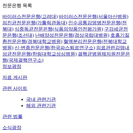
전문은행 목록
바이러스전문은행(고려대)
바이러스전문은행(서울아산병원)
의진균전문은행(가톨릭관동대)
인수공통감염병전문은행(전
북대)
식중독균전문은행(식품의약품안전평가원)
구강세균전
문은행(조선대)
난배양성전문은행(경상국립대병원)
호흡기질
환전문은행(경북대학교병원)
혈액분리전문은행(전북대학교
병원)
신·변종전문은행(한국파스퇴르연구소)
의료관련감염내
성균전문은행(한림대학교성심병원)
결핵균병원체자원전문은
행(국제결핵연구소)
정보광장
자료 게시판
관련 사이트
국내 관련기관
해외 관련기관
관련 법률
소식광장