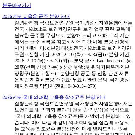
본문바로가기
2026년도 교육용 균주 분양 안내
질병관리청 국립보건연구원 국가병원체자원은행에서는
전국 시&bull;도 보건환경연구원 보건 업무 관련 교육에
필요한 균주를 무상으로 분양해 드리고자 하니 각 기관
에서는 균주 목록을 참고하시어 기간 내에 분양 신청하
시기 바랍니다. o 분양 대상: 전국 시&bull;도 보건환경연
구원 o 신청 기간: 2026. 2. 10.(화) ~ 4. 3.(금) o 분양 기간:
2026. 2. 19.(목) ~ 6. 30.(화) o 분양 균주: Bacillus cereus 등
28주(선택 신청 가능) o 신청 방법: 병원체자원온라인분
양창구(붙임 2 참조) - 분양신청 공문 등 신청 관련 서류
온라인 제출 o 분양 수수료: 무료 o 관련 문의: 국가병원
체자원은행 담당자(전화: 043-913-4270)
2026년도 국내 의과학 교육용 참조균주 분양 안내
질병관리청 국립보건연구원 국가병원체자원은행에서는
보건의료 및 의과학 분야의 전문 인력 양성을 목적으로
[국내 의과학 교육용 참조균주]를 개발하여 분양하고 있
습니다. 이에 다음과 같이 의과학미생물 실습에 사용되
는 교육용 참조균주 분양신청에 대해 알려드리니 많은