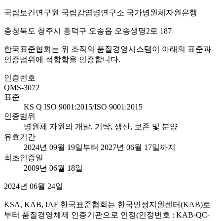
국립보건연구원 국립감염병연구소 국가병원체자원은행
충청북도 청주시 흥덕구 오송읍 오송생명2로 187
한국표준협회는 위 조직의 품질경영시스템이 아래의 표준과
인증범위에 적합함을 인증합니다.
인증번호
QMS-3072
표준
KS Q ISO 9001:2015/ISO 9001:2015
인증범위
병원체 자원의 개발, 기탁, 생산, 보존 및 분양
유효기간
2024년 09월 19일부터 2027년 06월 17일까지
최초인증일
2009년 06월 18일
2024년 06월 24일
KSA, KAB, IAF 한국표준협회는 한국인정지원센터(KAB)로
부터 품질경영체제 인증기관으로 인정(인정번호 : KAB-QC-