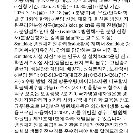
이용 바랍니다. o 분양 대상: 국내 의과학 교육기관(대학)
o 신청 기간: 2026. 3. 9.(월) ~ 10. 30.(금) o 분양 기간:
2026. 3. 16.(월) ~ 12. 18.(금) o 분양 가격: 무료(단과대학
별 연 1회에 한함) o 분양 신청, 제출 및 회신은 병원체자
원온라인분양창구(http://is.kdca.go.kr)를 통해 진행(붙임
2. 분양절차 안내 참조) &middot; 병원체자원 분양 신청
서(분양신청자는 강의를 담당하는 교수로 지정)
&middot; 병원체자원 관리&sdot;활용 계획서 &middot; 강
의계획서(자유양식, 강의를 담당하는 교수 서명 필)
&middot; 시설 사진* 또는 연구시설 설치&sdot;운영 신고
확인서 * 시설 사진(생물안전표지 부착 필수) : 고압증기
멸균기, 생물안전작업대, 배양기, 원심분리기, 보관장비
o 분양 문의: 043-913-4270(대표전화) 043-913-4261(담당
자) o 수령 방법: 직접 방문수령(바이러스자원 미포함시
착불택배수령 가능) o 주소: (28160) 충청북도 청주시 흥
덕구 오송읍 오송생명 2로 220, 국가병원체자원은행 병
원체자원관리과 o 기타 사항 - [국내 의과학 교육용 참조
균주]용으로 분양받은 병원체자원은 의과학미생물 실습
용으로만 사용하여야 하며, 이를 위반할 경우 「병원체
자원법」제31조제1항에 따라 처벌받을 수 있습니다. -
병원체자원을 취급하는 기관은 아래의 안전관리기준과
실험실 생물안전수칙을 준수하셔야 함을 알려드리오니