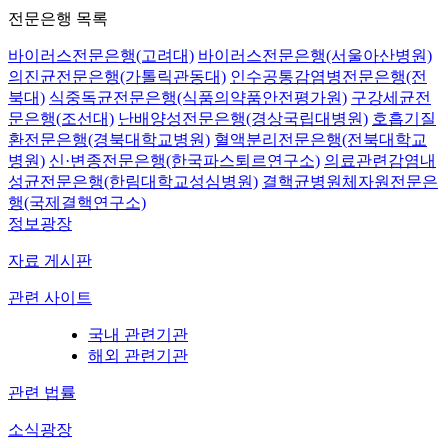
전문은행 목록
바이러스전문은행(고려대)
바이러스전문은행(서울아산병원)
의진균전문은행(가톨릭관동대)
인수공통감염병전문은행(전
북대)
식중독균전문은행(식품의약품안전평가원)
구강세균전
문은행(조선대)
난배양성전문은행(경상국립대병원)
호흡기질
환전문은행(경북대학교병원)
혈액분리전문은행(전북대학교
병원)
신·변종전문은행(한국파스퇴르연구소)
의료관련감염내
성균전문은행(한림대학교성심병원)
결핵균병원체자원전문은
행(국제결핵연구소)
정보광장
자료 게시판
관련 사이트
국내 관련기관
해외 관련기관
관련 법률
소식광장