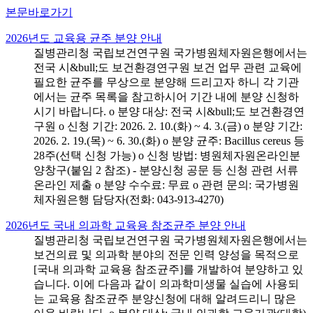
본문바로가기
2026년도 교육용 균주 분양 안내
질병관리청 국립보건연구원 국가병원체자원은행에서는
전국 시&bull;도 보건환경연구원 보건 업무 관련 교육에
필요한 균주를 무상으로 분양해 드리고자 하니 각 기관
에서는 균주 목록을 참고하시어 기간 내에 분양 신청하
시기 바랍니다. o 분양 대상: 전국 시&bull;도 보건환경연
구원 o 신청 기간: 2026. 2. 10.(화) ~ 4. 3.(금) o 분양 기간:
2026. 2. 19.(목) ~ 6. 30.(화) o 분양 균주: Bacillus cereus 등
28주(선택 신청 가능) o 신청 방법: 병원체자원온라인분
양창구(붙임 2 참조) - 분양신청 공문 등 신청 관련 서류
온라인 제출 o 분양 수수료: 무료 o 관련 문의: 국가병원
체자원은행 담당자(전화: 043-913-4270)
2026년도 국내 의과학 교육용 참조균주 분양 안내
질병관리청 국립보건연구원 국가병원체자원은행에서는
보건의료 및 의과학 분야의 전문 인력 양성을 목적으로
[국내 의과학 교육용 참조균주]를 개발하여 분양하고 있
습니다. 이에 다음과 같이 의과학미생물 실습에 사용되
는 교육용 참조균주 분양신청에 대해 알려드리니 많은