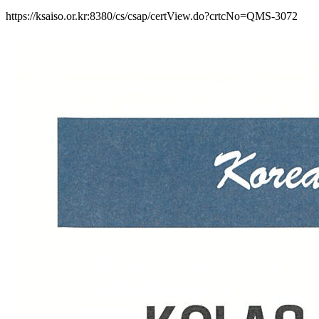
https://ksaiso.or.kr:8380/cs/csap/certView.do?crtcNo=QMS-3072