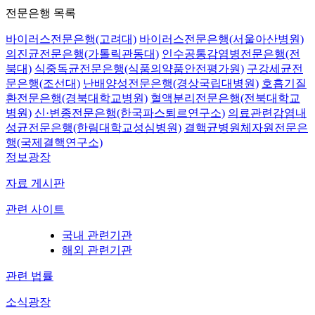
전문은행 목록
바이러스전문은행(고려대)
바이러스전문은행(서울아산병원)
의진균전문은행(가톨릭관동대)
인수공통감염병전문은행(전
북대)
식중독균전문은행(식품의약품안전평가원)
구강세균전
문은행(조선대)
난배양성전문은행(경상국립대병원)
호흡기질
환전문은행(경북대학교병원)
혈액분리전문은행(전북대학교
병원)
신·변종전문은행(한국파스퇴르연구소)
의료관련감염내
성균전문은행(한림대학교성심병원)
결핵균병원체자원전문은
행(국제결핵연구소)
정보광장
자료 게시판
관련 사이트
국내 관련기관
해외 관련기관
관련 법률
소식광장