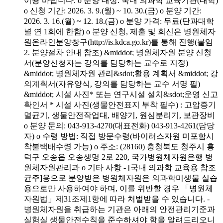
이용 바랍니다. o 분양 대상: 국내 의과학 교육기관(대학)
o 신청 기간: 2026. 3. 9.(월) ~ 10. 30.(금) o 분양 기간:
2026. 3. 16.(월) ~ 12. 18.(금) o 분양 가격: 무료(단과대학
별 연 1회에 한함) o 분양 신청, 제출 및 회신은 병원체자
원온라인분양창구(http://is.kdca.go.kr)를 통해 진행(붙임
2. 분양절차 안내 참조) &middot; 병원체자원 분양 신청
서(분양신청자는 강의를 담당하는 교수로 지정)
&middot; 병원체자원 관리&sdot;활용 계획서 &middot; 강
의계획서(자유양식, 강의를 담당하는 교수 서명 필)
&middot; 시설 사진* 또는 연구시설 설치&sdot;운영 신고
확인서 * 시설 사진(생물안전표지 부착 필수) : 고압증기
멸균기, 생물안전작업대, 배양기, 원심분리기, 보관장비
o 분양 문의: 043-913-4270(대표전화) 043-913-4261(담당
자) o 수령 방법: 직접 방문수령(바이러스자원 미포함시
착불택배수령 가능) o 주소: (28160) 충청북도 청주시 흥
덕구 오송읍 오송생명 2로 220, 국가병원체자원은행 병
원체자원관리과 o 기타 사항 - [국내 의과학 교육용 참조
균주]용으로 분양받은 병원체자원은 의과학미생물 실습
용으로만 사용하여야 하며, 이를 위반할 경우 「병원체
자원법」제31조제1항에 따라 처벌받을 수 있습니다. -
병원체자원을 취급하는 기관은 아래의 안전관리기준과
실험실 생물안전수칙을 준수하셔야 함을 알려드리오니