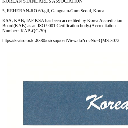
KOREAN STANDARDS ASSOCIATION
5, REHERAN-RO 69-gil, Gangnam-Gum Seoul, Korea
KSA, KAB, IAF KSA has been accredited by Korea Accreditaion
Board(KAB) as an ISO 9001 Certification body.(Accreditation
Number : KAB-QC-30)
https://ksaiso.or.kr:8380/cs/csap/certView.do?crtcNo=QMS-3072