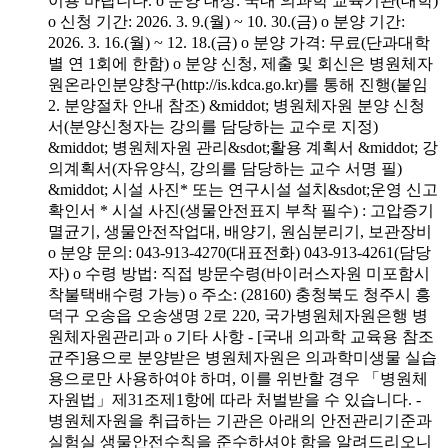
이용 바랍니다. o 분양 대상: 국내 의과학 교육기관(대학)
o 신청 기간: 2026. 3. 9.(월) ~ 10. 30.(금) o 분양 기간:
2026. 3. 16.(월) ~ 12. 18.(금) o 분양 가격: 무료(단과대학
별 연 1회에 한함) o 분양 신청, 제출 및 회신은 병원체자
원온라인분양창구(http://is.kdca.go.kr)를 통해 진행(붙임
2. 분양절차 안내 참조) &middot; 병원체자원 분양 신청
서(분양신청자는 강의를 담당하는 교수로 지정)
&middot; 병원체자원 관리&sdot;활용 계획서 &middot; 강
의계획서(자유양식, 강의를 담당하는 교수 서명 필)
&middot; 시설 사진* 또는 연구시설 설치&sdot;운영 신고
확인서 * 시설 사진(생물안전표지 부착 필수) : 고압증기
멸균기, 생물안전작업대, 배양기, 원심분리기, 보관장비
o 분양 문의: 043-913-4270(대표전화) 043-913-4261(담당
자) o 수령 방법: 직접 방문수령(바이러스자원 미포함시
착불택배수령 가능) o 주소: (28160) 충청북도 청주시 흥
덕구 오송읍 오송생명 2로 220, 국가병원체자원은행 병
원체자원관리과 o 기타 사항 - [국내 의과학 교육용 참조
균주]용으로 분양받은 병원체자원은 의과학미생물 실습
용으로만 사용하여야 하며, 이를 위반할 경우 「병원체
자원법」제31조제1항에 따라 처벌받을 수 있습니다. -
병원체자원을 취급하는 기관은 아래의 안전관리기준과
실험실 생물안전수칙을 준수하셔야 함을 알려드리오니