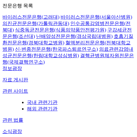
전문은행 목록
바이러스전문은행(고려대)
바이러스전문은행(서울아산병원)
의진균전문은행(가톨릭관동대)
인수공통감염병전문은행(전
북대)
식중독균전문은행(식품의약품안전평가원)
구강세균전
문은행(조선대)
난배양성전문은행(경상국립대병원)
호흡기질
환전문은행(경북대학교병원)
혈액분리전문은행(전북대학교
병원)
신·변종전문은행(한국파스퇴르연구소)
의료관련감염내
성균전문은행(한림대학교성심병원)
결핵균병원체자원전문은
행(국제결핵연구소)
정보광장
자료 게시판
관련 사이트
국내 관련기관
해외 관련기관
관련 법률
소식광장