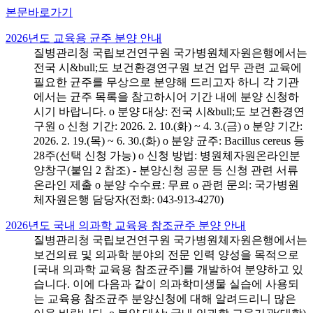
본문바로가기
2026년도 교육용 균주 분양 안내
질병관리청 국립보건연구원 국가병원체자원은행에서는
전국 시&bull;도 보건환경연구원 보건 업무 관련 교육에
필요한 균주를 무상으로 분양해 드리고자 하니 각 기관
에서는 균주 목록을 참고하시어 기간 내에 분양 신청하
시기 바랍니다. o 분양 대상: 전국 시&bull;도 보건환경연
구원 o 신청 기간: 2026. 2. 10.(화) ~ 4. 3.(금) o 분양 기간:
2026. 2. 19.(목) ~ 6. 30.(화) o 분양 균주: Bacillus cereus 등
28주(선택 신청 가능) o 신청 방법: 병원체자원온라인분
양창구(붙임 2 참조) - 분양신청 공문 등 신청 관련 서류
온라인 제출 o 분양 수수료: 무료 o 관련 문의: 국가병원
체자원은행 담당자(전화: 043-913-4270)
2026년도 국내 의과학 교육용 참조균주 분양 안내
질병관리청 국립보건연구원 국가병원체자원은행에서는
보건의료 및 의과학 분야의 전문 인력 양성을 목적으로
[국내 의과학 교육용 참조균주]를 개발하여 분양하고 있
습니다. 이에 다음과 같이 의과학미생물 실습에 사용되
는 교육용 참조균주 분양신청에 대해 알려드리니 많은